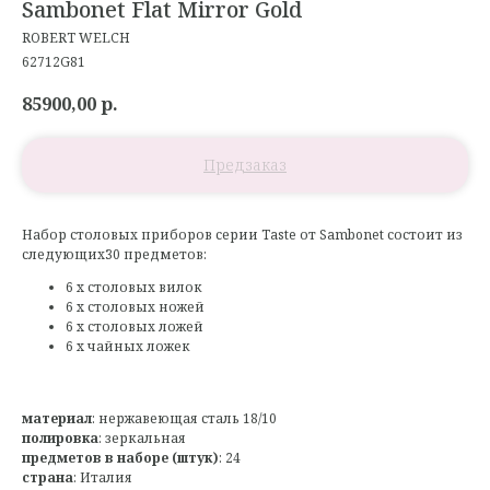
Sambonet Flat Mirror Gold
ROBERT WELCH
62712G81
85900,00
р.
Набор столовых приборов серии Taste от Sambonet состоит из
следующих30 предметов:
6 x столовых вилок
6 x столовых ножей
6 x столовых ложей
6 x чайных ложек
материал
: нержавеющая сталь 18/10
полировка
: зеркальная
предметов в наборе (штук)
: 24
страна
: Италия