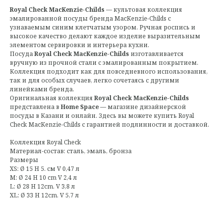
Royal Check MacKenzie-Childs
— культовая коллекция
эмалированной посуды бренда MacKenzie-Childs с
узнаваемым синим клетчатым узором. Ручная роспись и
высокое качество делают каждое изделие выразительным
элементом сервировки и интерьера кухни.
Посуда
Royal Check MacKenzie-Childs
изготавливается
вручную из прочной стали с эмалированным покрытием.
Коллекция подходит как для повседневного использования,
так и для особых случаев, легко сочетаясь с другими
линейками бренда.
Оригинальная коллекция
Royal Check MacKenzie-Childs
представлена в
Home Space
— магазине дизайнерской
посуды в Казани и онлайн. Здесь вы можете купить Royal
Check MacKenzie-Childs с гарантией подлинности и доставкой.
Коллекция Royal Check
Материал-состав: сталь, эмаль, бронза
Размеры
XS: Ø 15 H 5. см V 0,47 л
M: Ø 24 H 10 cm V 2,4 л
L: Ø 28 H 12cm. V 3,8 л
XL: Ø 33 H 12cm. V 5,7 л