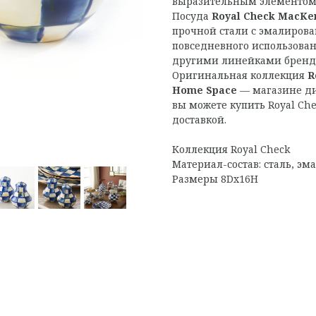
выразительным элементом 
Посуда
Royal Check MacKen
прочной стали с эмалиров
повседневного использовани
другими линейками бренд
Оригинальная коллекция
R
Home Space
— магазине ди
вы можете купить Royal Ch
доставкой.
Коллекция Royal Check
Материал-состав: сталь, эма
Размеры 8Dx16H