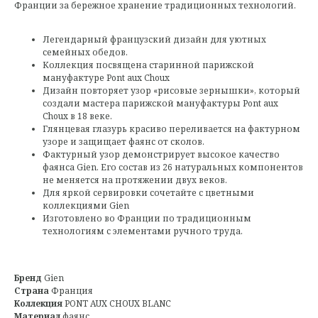
Франции за бережное хранение традиционных технологий.
Легендарный французский дизайн для уютных
семейных обедов.
Коллекция посвящена старинной парижской
мануфактуре Pont aux Choux
Дизайн повторяет узор «рисовые зернышки», который
создали мастера парижской мануфактуры Pont aux
Choux в 18 веке.
Глянцевая глазурь красиво переливается на фактурном
узоре и защищает фаянс от сколов.
Фактурный узор демонстрирует высокое качество
фаянса Gien. Его состав из 26 натуральных компонентов
не меняется на протяжении двух веков.
Для яркой сервировки сочетайте с цветными
коллекциями Gien
Изготовлено во Франции по традиционным
технологиям с элементами ручного труда.
Бренд
Gien
Страна
Франция
Коллекция
PONT AUX CHOUX BLANC
Материал
фаянс