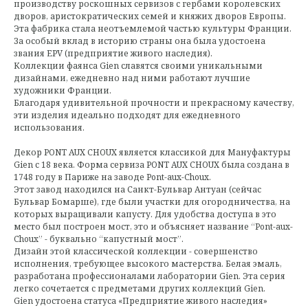
производству роскошных сервизов с гербами королевских
дворов, аристократических семей и княжих дворов Европы.
Эта фабрика стала неотъемлемой частью культуры Франции.
За особый вклад в историю страны она была удостоена
звания EPV (предприятие живого наследия).
Коллекции фаянса Gien славятся своими уникальными
дизайнами, ежедневно над ними работают лучшие
художники Франции.
Благодаря удивительной прочности и прекрасному качеству,
эти изделия идеально подходят для ежедневного
использования.
Декор PONT AUX CHOUX является классикой для Мануфактуры
Gien с 18 века. Форма сервиза PONT AUX CHOUX была создана в
1748 году в Париже на заводе Pont-aux-Choux.
Этот завод находился на Санкт-Бульвар Антуан (сейчас
Бульвар Бомарше), где были участки для огородничества, на
которых выращивали капусту. Для удобства доступа в это
место был построен мост, это и объясняет название “Pont-aux-
Choux” - буквально “капустный мост”.
Дизайн этой классической коллекции - совершенство
исполнения, требующее высокого мастерства. Белая эмаль,
разработана профессионалами лаборатории Gien. Эта серия
легко сочетается с предметами других коллекций Gien.
Gien удостоена статуса «Предприятие живого наследия»