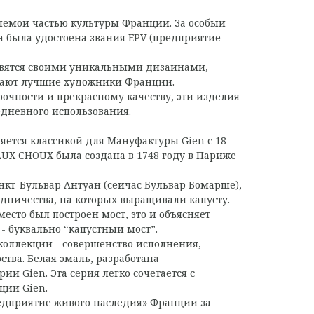
лемой частью культуры Франции. За особый
а была удостоена звания EPV (предприятие
авятся своими уникальными дизайнами,
тают лучшие художники Франции.
очности и прекрасному качеству, эти изделия
дневного использования.
ется классикой для Мануфактуры Gien с 18
AUX CHOUX была создана в 1748 году в Париже
нкт-Бульвар Антуан (сейчас Бульвар Бомарше),
одничества, на которых выращивали капусту.
место был построен мост, это и объясняет
- буквально “капустный мост”.
коллекции - совершенство исполнения,
тва. Белая эмаль, разработана
и Gien. Эта серия легко сочетается с
ций Gien.
редприятие живого наследия» Франции за