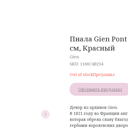
Пиала Gien Pont
см, Красный
Gien
SKU:
1166C4B234
Out of stock
Оформить предзаказ
Декор из архивов Gien.
В 1821 году во Франции ан
которая обрела славу благ
гербами королевских дворо