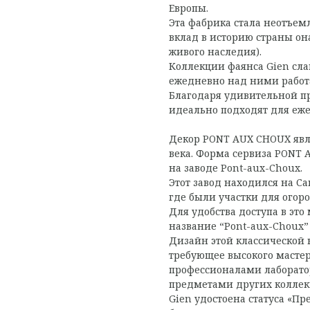
Европы.
Эта фабрика стала неотъем
вклад в историю страны он
живого наследия).
Коллекции фаянса Gien сл
ежедневно над ними рабо
Благодаря удивительной пр
идеально подходят для еже
Декор PONT AUX CHOUX явля
века. Форма сервиза PONT 
на заводе Pont-aux-Choux.
Этот завод находился на Са
где были участки для огор
Для удобства доступа в это 
название “Pont-aux-Choux” 
Дизайн этой классической 
требующее высокого мастерс
профессионалами лаборатори
предметами других коллек
Gien удостоена статуса «П