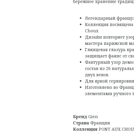
бережное хранение традиц
Легендарный француз
Коллекция посвящена
Choux
Дизайн повторяет узо
мастера парижской ма
Глянцевая глазурь кр
защищает фаянс от ск
Фактурный узор демон
состав из 26 натурал
двух веков.
Для яркой сервировки
Изготовлено во Фран
элементами ручного т
Бренд
Gien
Страна
Франция
Коллекция
PONT AUX CHOU