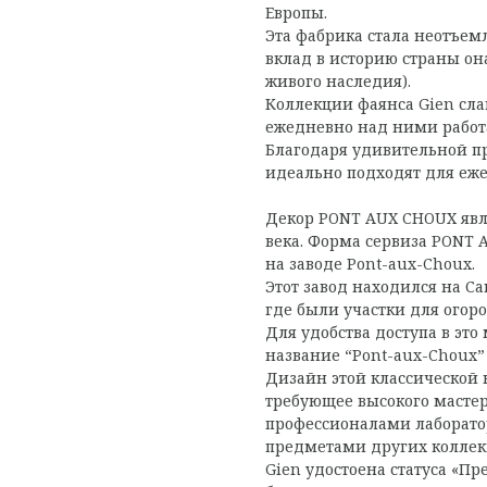
Европы.
Эта фабрика стала неотъем
вклад в историю страны он
живого наследия).
Коллекции фаянса Gien сл
ежедневно над ними рабо
Благодаря удивительной пр
идеально подходят для еже
Декор PONT AUX CHOUX явля
века. Форма сервиза PONT 
на заводе Pont-aux-Choux.
Этот завод находился на Са
где были участки для огор
Для удобства доступа в это 
название “Pont-aux-Choux” 
Дизайн этой классической 
требующее высокого мастерс
профессионалами лаборатори
предметами других коллек
Gien удостоена статуса «П