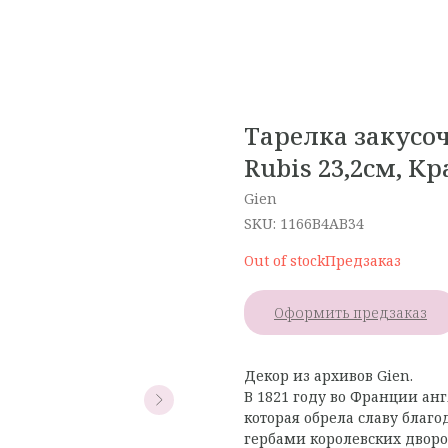
Тарелка закусоч
Rubis 23,2см, К
Gien
SKU:
1166B4AB34
Out of stock
Оформить предзаказ
Декор из архивов Gien.
В 1821 году во Франции ан
которая обрела славу благ
гербами королевских дворо