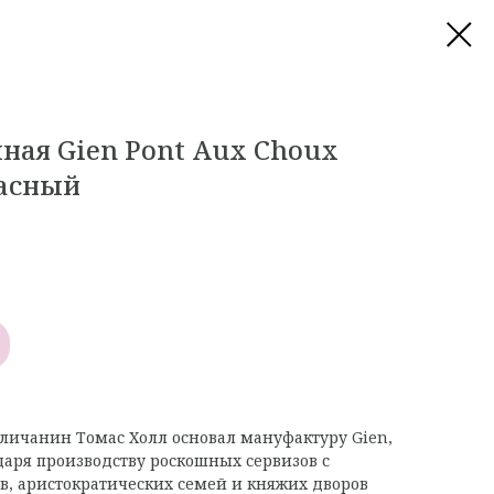
ная Gien Pont Aux Choux
расный
гличанин Томас Холл основал мануфактуру Gien,
одаря производству роскошных сервизов с
в, аристократических семей и княжих дворов