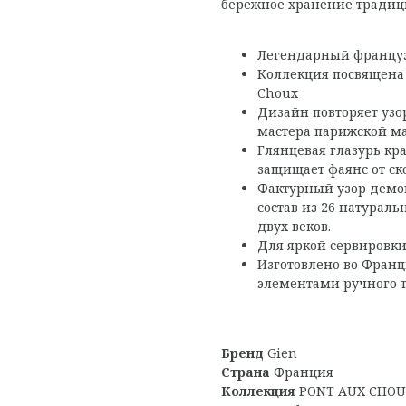
бережное хранение традиц
Легендарный француз
Коллекция посвящена
Choux
Дизайн повторяет узо
мастера парижской ма
Глянцевая глазурь кр
защищает фаянс от ск
Фактурный узор демон
состав из 26 натурал
двух веков.
Для яркой сервировки
Изготовлено во Фран
элементами ручного т
Бренд
Gien
Страна
Франция
Коллекция
PONT AUX CHOU