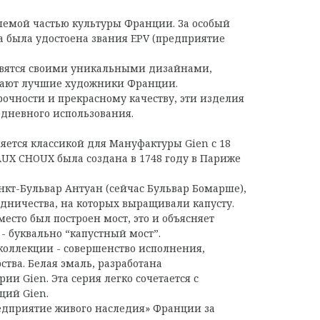
лемой частью культуры Франции. За особый
а была удостоена звания EPV (предприятие
авятся своими уникальными дизайнами,
тают лучшие художники Франции.
очности и прекрасному качеству, эти изделия
дневного использования.
ется классикой для Мануфактуры Gien с 18
AUX CHOUX была создана в 1748 году в Париже
нкт-Бульвар Антуан (сейчас Бульвар Бомарше),
одничества, на которых выращивали капусту.
место был построен мост, это и объясняет
- буквально “капустный мост”.
коллекции - совершенство исполнения,
тва. Белая эмаль, разработана
и Gien. Эта серия легко сочетается с
ций Gien.
редприятие живого наследия» Франции за