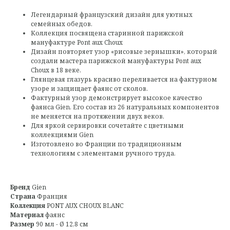
Легендарный французский дизайн для уютных
семейных обедов.
Коллекция посвящена старинной парижской
мануфактуре Pont aux Choux
Дизайн повторяет узор «рисовые зернышки», который
создали мастера парижской мануфактуры Pont aux
Choux в 18 веке.
Глянцевая глазурь красиво переливается на фактурном
узоре и защищает фаянс от сколов.
Фактурный узор демонстрирует высокое качество
фаянса Gien. Его состав из 26 натуральных компонентов
не меняется на протяжении двух веков.
Для яркой сервировки сочетайте с цветными
коллекциями Gien
Изготовлено во Франции по традиционным
технологиям с элементами ручного труда.
Бренд
Gien
Страна
Франция
Коллекция
PONT AUX CHOUX BLANC
Материал
фаянс
Размер
90 мл - Ø 12,8 см