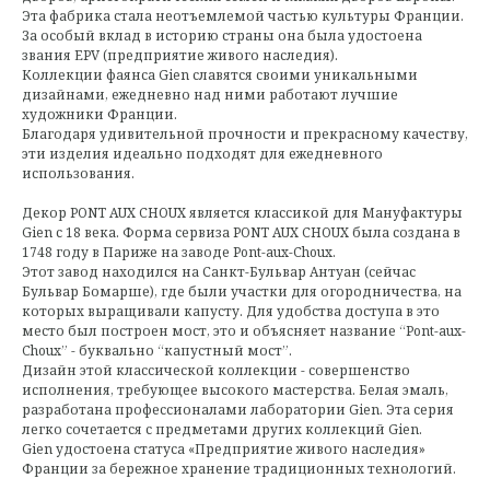
Эта фабрика стала неотъемлемой частью культуры Франции.
За особый вклад в историю страны она была удостоена
звания EPV (предприятие живого наследия).
Коллекции фаянса Gien славятся своими уникальными
дизайнами, ежедневно над ними работают лучшие
художники Франции.
Благодаря удивительной прочности и прекрасному качеству,
эти изделия идеально подходят для ежедневного
использования.
Декор PONT AUX CHOUX является классикой для Мануфактуры
Gien с 18 века. Форма сервиза PONT AUX CHOUX была создана в
1748 году в Париже на заводе Pont-aux-Choux.
Этот завод находился на Санкт-Бульвар Антуан (сейчас
Бульвар Бомарше), где были участки для огородничества, на
которых выращивали капусту. Для удобства доступа в это
место был построен мост, это и объясняет название “Pont-aux-
Choux” - буквально “капустный мост”.
Дизайн этой классической коллекции - совершенство
исполнения, требующее высокого мастерства. Белая эмаль,
разработана профессионалами лаборатории Gien. Эта серия
легко сочетается с предметами других коллекций Gien.
Gien удостоена статуса «Предприятие живого наследия»
Франции за бережное хранение традиционных технологий.