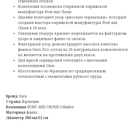
семейных обедов.
Коллекция посвящена старинной парижской
мануфактуре Pont aux Choux
Дизайн повторяет узор «рисовые зернышки», который
создали мастера парижской мануфактуры Pont aux
Choux в 18 веке.
Глянцевая глазурь красиво переливается на фактурном
узоре и защищает фаянс от сколов.
Фактурный узор демонстрирует высокое качество
фаянса Gien. Его состав из 26 натуральных компонентов
не меняется на протяжении двух веков.
Для яркой сервировки сочетайте с цветными
коллекциями Gien
Изготовлено во Франции по традиционным
технологиям с элементами ручного труда.
Бренд
Gien
Страна
Франция
Коллекция
PONT AUX CHOUX Céladon
Материал
фаянс
Диаметр 380 мл/12 см