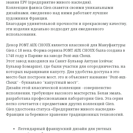
звания EPV (предприятие живого наследия).
Коллекции фаянса Gien славятся своими уникальными
дизайнами, ежедневно над ними работают лучшие
художники Франции.
Благодаря удивительной прочности и прекрасному качеству,
эти изделия идеально подходят для ежедневного
использования.
Декор PONT AUX CHOUX является классикой для Мануфактуры
Gien с 18 века. Форма сервиза PONT AUX CHOUX была создана в
1748 году в Париже на заводе Pont-aux-Choux.
Этот завод находился на Санкт-Бульвар Антуан (сейчас
Бульвар Бомарше), где были участки для огородничества, на
которых выращивали капусту. Для удобства доступа в это
место был построен мост, это и объясняет название “Pont-aux-
Choux” - буквально “капустный мост”.
Дизайн этой классической коллекции - совершенство
исполнения, требующее высокого мастерства. Белая эмаль,
разработана профессионалами лаборатории Gien. Эта серия
легко сочетается с предметами других коллекций Gien.
Gien удостоена статуса «Предприятие живого наследия»
Франции за бережное хранение традиционных технологий.
Легендарный французский дизайн для уютных