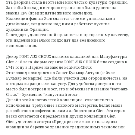
Эта фабрика стала неотъемлемой частью культуры Франции.
За особый вклад в историю страны она была удостоена
звания EPV (предприятие живого наследия).
Коллекции фаянса Gien славятся своими уникальными
дизайнами, ежедневно над ними работают лучшие
художники Франции.
Благодаря удивительной прочности и прекрасному качеству,
эти изделия идеально подходят для ежедневного
использования.
Декор PONT AUX CHOUX является классикой для Мануфактуры
Gien с 18 века. Форма сервиза PONT AUX CHOUX была создана в
1748 году в Париже на заводе Pont-aux-Choux.
Этот завод находился на Санкт-Бульвар Антуан (сейчас
Бульвар Бомарше), где были участки для огородничества, на
которых выращивали капусту. Для удобства доступа в это
место был построен мост, это и объясняет название “Pont-aux-
Choux” - буквально “капустный мост”.
Дизайн этой классической коллекции - совершенство
исполнения, требующее высокого мастерства. Белая эмаль,
разработана профессионалами лаборатории Gien. Эта серия
легко сочетается с предметами других коллекций Gien.
Gien удостоена статуса «Предприятие живого наследия»
Франции за бережное хранение традиционных технологий.