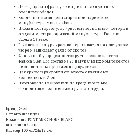
Легендарный французский дизайн для уютных
семейных обедов.
Коллекция посвящена старинной парижской
мануфактуре Pont aux Choux
Дизайн повторяет узор «рисовые зернышки», который
создали мастера парижской мануфактуры Pont aux
Choux в 18 веке.
Глянцевая глазурь красиво переливается на фактурном
узоре и защищает фаянс от сколов.
Фактурный узор демонстрирует высокое качество
фаянса Gien. Его состав из 26 натуральных компонентов
не меняется на протяжении двух веков.
Для яркой сервировки сочетайте с цветными
коллекциями Gien
Изготовлено во Франции по традиционным
технологиям с элементами ручного труда.
Бренд
Gien
Страна
Франция
Коллекция
PONT AUX CHOUX BLANC
Материал
фаянс
Размер 400 мл/24х15 см