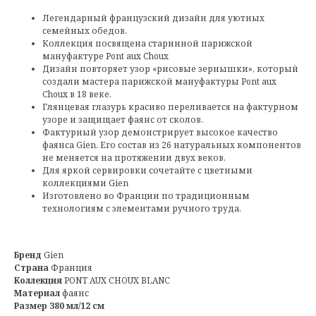
Легендарный французский дизайн для уютных
семейных обедов.
Коллекция посвящена старинной парижской
мануфактуре Pont aux Choux
Дизайн повторяет узор «рисовые зернышки», который
создали мастера парижской мануфактуры Pont aux
Choux в 18 веке.
Глянцевая глазурь красиво переливается на фактурном
узоре и защищает фаянс от сколов.
Фактурный узор демонстрирует высокое качество
фаянса Gien. Его состав из 26 натуральных компонентов
не меняется на протяжении двух веков.
Для яркой сервировки сочетайте с цветными
коллекциями Gien
Изготовлено во Франции по традиционным
технологиям с элементами ручного труда.
Бренд
Gien
Страна
Франция
Коллекция
PONT AUX CHOUX BLANC
Материал
фаянс
Размер 380 мл/12 см