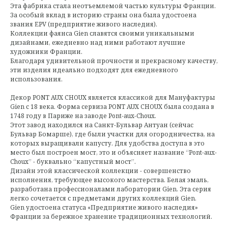
Эта фабрика стала неотъемлемой частью культуры Франции.
За особый вклад в историю страны она была удостоена
звания EPV (предприятие живого наследия).
Коллекции фаянса Gien славятся своими уникальными
дизайнами, ежедневно над ними работают лучшие
художники Франции.
Благодаря удивительной прочности и прекрасному качеству,
эти изделия идеально подходят для ежедневного
использования.
Декор PONT AUX CHOUX является классикой для Мануфактуры
Gien с 18 века. Форма сервиза PONT AUX CHOUX была создана в
1748 году в Париже на заводе Pont-aux-Choux.
Этот завод находился на Санкт-Бульвар Антуан (сейчас
Бульвар Бомарше), где были участки для огородничества, на
которых выращивали капусту. Для удобства доступа в это
место был построен мост, это и объясняет название “Pont-aux-
Choux” - буквально “капустный мост”.
Дизайн этой классической коллекции - совершенство
исполнения, требующее высокого мастерства. Белая эмаль,
разработана профессионалами лаборатории Gien. Эта серия
легко сочетается с предметами других коллекций Gien.
Gien удостоена статуса «Предприятие живого наследия»
Франции за бережное хранение традиционных технологий.