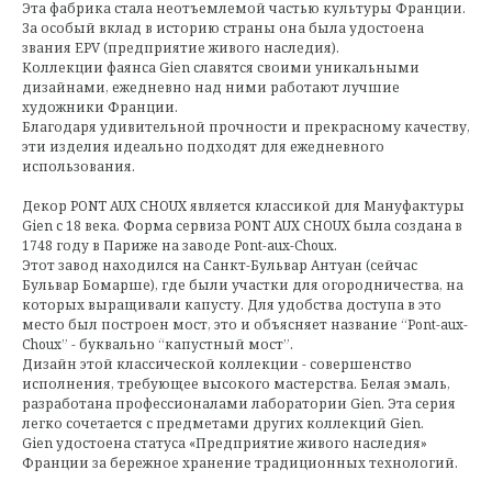
Эта фабрика стала неотъемлемой частью культуры Франции.
За особый вклад в историю страны она была удостоена
звания EPV (предприятие живого наследия).
Коллекции фаянса Gien славятся своими уникальными
дизайнами, ежедневно над ними работают лучшие
художники Франции.
Благодаря удивительной прочности и прекрасному качеству,
эти изделия идеально подходят для ежедневного
использования.
Декор PONT AUX CHOUX является классикой для Мануфактуры
Gien с 18 века. Форма сервиза PONT AUX CHOUX была создана в
1748 году в Париже на заводе Pont-aux-Choux.
Этот завод находился на Санкт-Бульвар Антуан (сейчас
Бульвар Бомарше), где были участки для огородничества, на
которых выращивали капусту. Для удобства доступа в это
место был построен мост, это и объясняет название “Pont-aux-
Choux” - буквально “капустный мост”.
Дизайн этой классической коллекции - совершенство
исполнения, требующее высокого мастерства. Белая эмаль,
разработана профессионалами лаборатории Gien. Эта серия
легко сочетается с предметами других коллекций Gien.
Gien удостоена статуса «Предприятие живого наследия»
Франции за бережное хранение традиционных технологий.