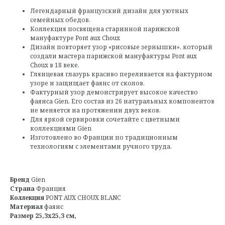
Легендарный французский дизайн для уютных
семейных обедов.
Коллекция посвящена старинной парижской
мануфактуре Pont aux Choux
Дизайн повторяет узор «рисовые зернышки», который
создали мастера парижской мануфактуры Pont aux
Choux в 18 веке.
Глянцевая глазурь красиво переливается на фактурном
узоре и защищает фаянс от сколов.
Фактурный узор демонстрирует высокое качество
фаянса Gien. Его состав из 26 натуральных компонентов
не меняется на протяжении двух веков.
Для яркой сервировки сочетайте с цветными
коллекциями Gien
Изготовлено во Франции по традиционным
технологиям с элементами ручного труда.
Бренд
Gien
Страна
Франция
Коллекция
PONT AUX CHOUX BLANC
Материал
фаянс
Размер 25,3x25,3 см,