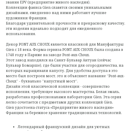
звания EPV (предприятие живого наследия).
Коллекции фаянса Gien славятся своими уникальными
дизайнами, ежедневно над ними работают лучшие
художники Франции.
Благодаря удивительной прочности и прекрасному качеству,
эти изделия идеально подходят для ежедневного
использования.
Декор PONT AUX CHOUX является классикой для Мануфактуры
Gien с 18 века. Форма сервиза PONT AUX CHOUX была создана в
1748 году в Париже на заводе Pont-aux-Choux.
Этот завод находился на Санкт-Бульвар Антуан (сейчас
Бульвар Бомарше), где были участки для огородничества, на
которых выращивали капусту. Для удобства доступа в это
место был построен мост, это и объясняет название “Pont-aux-
Choux” - буквально “капустный мост”.
Дизайн этой классической коллекции - совершенство
исполнения, требующее высокого мастерства. Белая эмаль,
разработана профессионалами лаборатории Gien. Эта серия
легко сочетается с предметами других коллекций Gien.
Gien удостоена статуса «Предприятие живого наследия»
Франции за бережное хранение традиционных технологий.
Легендарный французский дизайн для уютных