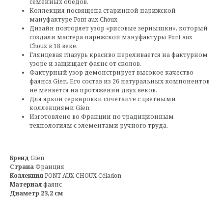
семейных обедов.
Коллекция посвящена старинной парижской
мануфактуре Pont aux Choux
Дизайн повторяет узор «рисовые зернышки», который
создали мастера парижской мануфактуры Pont aux
Choux в 18 веке.
Глянцевая глазурь красиво переливается на фактурном
узоре и защищает фаянс от сколов.
Фактурный узор демонстрирует высокое качество
фаянса Gien. Его состав из 26 натуральных компонентов
не меняется на протяжении двух веков.
Для яркой сервировки сочетайте с цветными
коллекциями Gien
Изготовлено во Франции по традиционным
технологиям с элементами ручного труда.
Бренд
Gien
Страна
Франция
Коллекция
PONT AUX CHOUX Céladon
Материал
фаянс
Диаметр 23,2 см