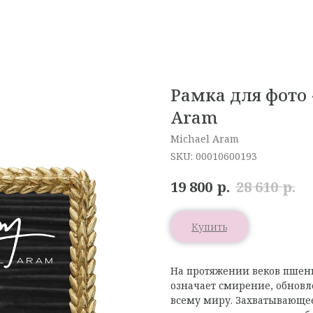
Рамка для фото
Aram
Michael Aram
SKU:
00010600193
р.
р.
19 800
28 610
Купить
На протяжении веков пшени
означает смирение, обновл
всему миру. Захватывающе