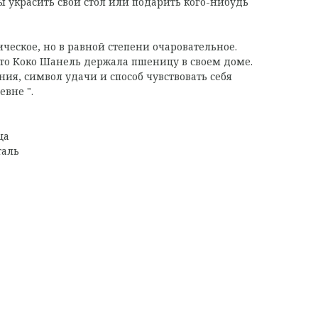
ы украсить свой стол или подарить кого-нибудь
сическое, но в равной степени очаровательное.
что Коко Шанель держала пшеницу в своем доме.
ия, символ удачи и способ чувствовать себя
евне ".
ца
таль