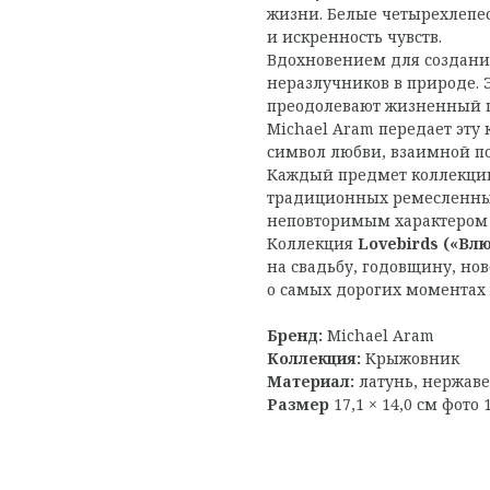
жизни. Белые четырехлепес
и искренность чувств.
Вдохновением для создани
неразлучников в природе. Э
преодолевают жизненный пу
Michael Aram передает эту 
символ любви, взаимной п
Каждый предмет коллекции
традиционных ремесленных
неповторимым характером 
Коллекция
Lovebirds («Вл
на свадьбу, годовщину, но
о самых дорогих моментах
Бренд:
Michael Aram
Коллекция:
Крыжовник
Материал:
латунь, нержав
Размер
17,1 × 14,0 см фото 