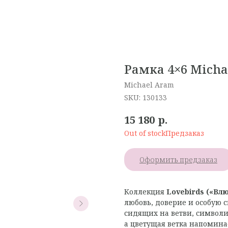
Рамка 4×6 Mich
Michael Aram
SKU:
130133
р.
15 180
Out of stock
Оформить предзаказ
Коллекция
Lovebirds («Вл
любовь, доверие и особую с
сидящих на ветви, символи
а цветущая ветка напомина