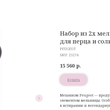
Набор из 2х мел
для перца и сол
PEUGEOT
SKU:
25274
р.
15 560
Купить
Механизм Peugeot — проду
элементом мельницы. Особо
к истиранию и легендарну