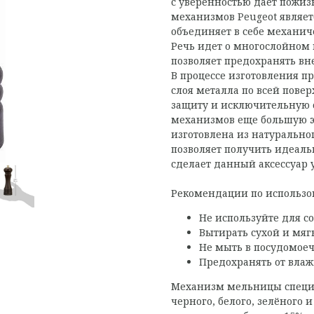
с уверенностью дает пожиз
механизмов Peugeot являет
объединяет в себе механич
Речь идет о многослойном 
позволяет предохранять вн
В процессе изготовления п
слоя металла по всей пове
защиту и исключительную о
механизмов еще большую э
изготовлена из натурально
позволяет получить идеал
сделает данный аксессуар 
Рекомендации по использо
Не используйте для со
Вытирать сухой и мяг
Не мыть в посудомое
Предохранять от влаж
Механизм мельницы специ
черного, белого, зелёного и