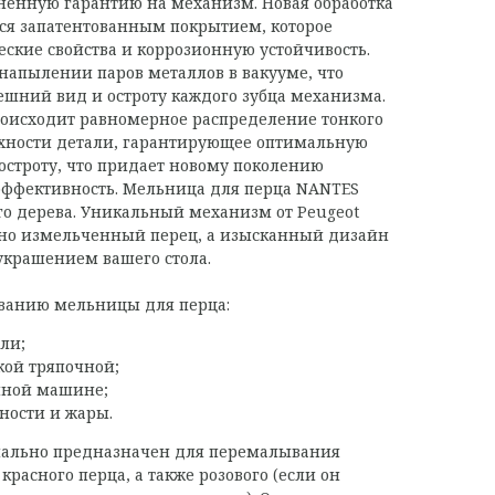
ненную гарантию на механизм. Новая обработка
ся запатентованным покрытием, которое
еские свойства и коррозионную устойчивость.
напылении паров металлов в вакууме, что
ешний вид и остроту каждого зубца механизма.
роисходит равномерное распределение тонкого
рхности детали, гарантирующее оптимальную
строту, что придает новому поколению
ффективность. Мельница для перца NANTES
го дерева. Уникальный механизм от Peugeot
ьно измельченный перец, а изысканный дизайн
украшением вашего стола.
ванию мельницы для перца:
ли;
кой тряпочной;
чной машине;
ности и жары.
ально предназначен для перемалывания
 красного перца, а также розового (если он