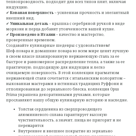
теплопроводность, подходит для всех типов плит, включая
индукцию.
✔
Кованая поверхность
– усиленная прочность и элегантный
внешний вид.
✔
Уникальная деталь
– крышка с серебряной ручкой в виде
моркови и перца добавит утонченности вашей кухне.
✔
Произведено в Италии
– качество и мастерство,
проверенные временем.
Создавайте кулинарные шедевры с удовольствием!
Шеф-повара и домашние повара во всем мире ценят лучшую
в своем классе плакированную нержавеющую сталь за ее
быстрое и равномерное распределение тепла, а также за ее
практичную, подходящую для индукции и легко
очищаемую поверхность. В этой коллекции прагматизм
нержавеющей стали сочетается с итальянским колоритом –
выкованная мастерами в истинных традициях Руффони и
отполированная до зеркального блеска, коллекция Opus
Prima украшена декоративными ручками, которые
прославляют нашу общую кулинарную историю и наследие.
Толстая сердцевина из сверхпроводящего
алюминиевого сплава гарантирует высокую
чувствительность, а значит, пища не пригорит и не
пережарится
Внутреннее и внешнее покрытие из зеркально