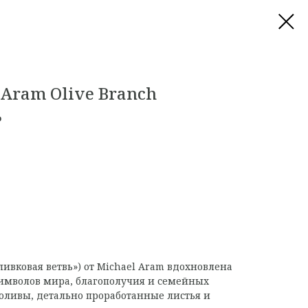
Aram Olive Branch
ь
ливковая ветвь») от Michael Aram вдохновлена
имволов мира, благополучия и семейных
оливы, детально проработанные листья и