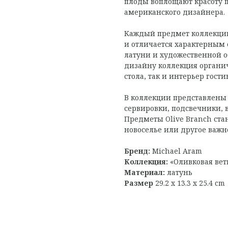
плоды воплощают красоту 
американского дизайнера.
Каждый предмет коллекции 
и отличается характерным 
латуни и художественной о
дизайну коллекция органи
стола, так и интерьер гост
В коллекции представлены
сервировки, подсвечники, 
Предметы Olive Branch ста
новоселье или другое важн
Бренд:
Michael Aram
Коллекция:
«Оливковая вет
Материал:
латунь
Размер
29.2 x 13.3 x 25.4 cm