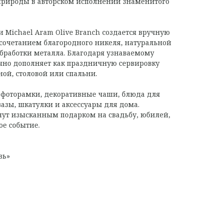
природы в авторском исполнении знаменитого
Michael Aram Olive Branch создается вручную
сочетанием благородного никеля, натуральной
бработки металла. Благодаря узнаваемому
чно дополняет как праздничную сервировку
иной, столовой или спальни.
 фоторамки, декоративные чаши, блюда для
вазы, шкатулки и аксессуары для дома.
нут изысканным подарком на свадьбу, юбилей,
ое событие.
вь»