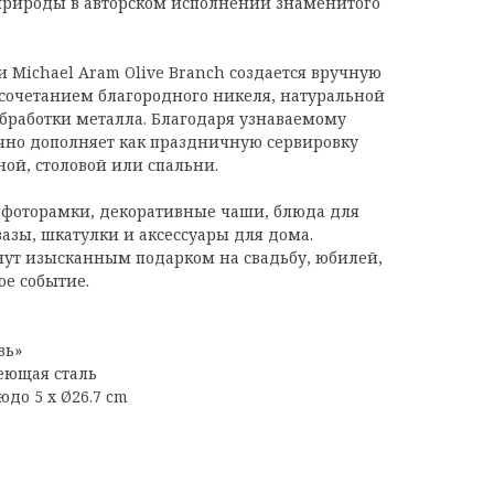
природы в авторском исполнении знаменитого
Michael Aram Olive Branch создается вручную
сочетанием благородного никеля, натуральной
бработки металла. Благодаря узнаваемому
чно дополняет как праздничную сервировку
иной, столовой или спальни.
 фоторамки, декоративные чаши, блюда для
вазы, шкатулки и аксессуары для дома.
нут изысканным подарком на свадьбу, юбилей,
ое событие.
вь»
веющая сталь
людо 5 х Ø26.7 cm