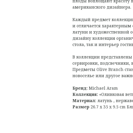
плоды воплощают красоту 
американского дизайнера.
Каждый предмет коллекции 
и отличается характерным 
латуни и художественной о
дизайну коллекция органи
стола, так и интерьер гост
В коллекции представлены
сервировки, подсвечники, 
Предметы Olive Branch ста
новоселье или другое важн
Бренд:
Michael Aram
Коллекция:
«Оливковая вет
Материал:
латунь , нержа
Размер
26.7 x 35 x 9.5 cm Б