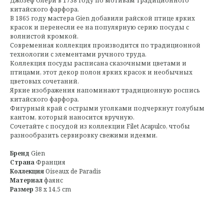
Джозеф Олери в 1738 году по мотивам традиционного
китайского фарфора.
В 1865 году мастера Gien добавили райской птице ярких
красок и перенесли ее на популярную серию посуды с
волнистой кромкой.
Современная коллекция производится по традиционной
технологии с элементами ручного труда.
Коллекция посуды расписана сказочными цветами и
птицами, этот декор полон ярких красок и необычных
цветовых сочетаний.
Яркие изображения напоминают традиционную роспись
китайского фарфора.
Фигурный край с острыми уголками подчеркнут голубым
кантом, который наносится вручную.
Сочетайте с посудой из коллекции Filet Acapulco, чтобы
разнообразить сервировку свежими идеями.
Бренд
Gien
Страна
Франция
Коллекция
Oiseaux de Paradis
Материал
фаянс
Размер
38 x 14,5 cm