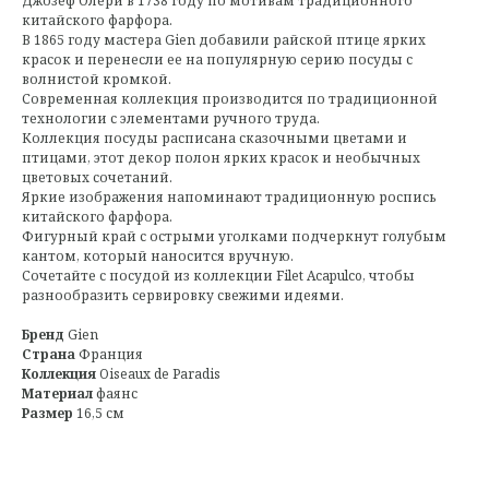
Джозеф Олери в 1738 году по мотивам традиционного
китайского фарфора.
В 1865 году мастера Gien добавили райской птице ярких
красок и перенесли ее на популярную серию посуды с
волнистой кромкой.
Современная коллекция производится по традиционной
технологии с элементами ручного труда.
Коллекция посуды расписана сказочными цветами и
птицами, этот декор полон ярких красок и необычных
цветовых сочетаний.
Яркие изображения напоминают традиционную роспись
китайского фарфора.
Фигурный край с острыми уголками подчеркнут голубым
кантом, который наносится вручную.
Сочетайте с посудой из коллекции Filet Acapulco, чтобы
разнообразить сервировку свежими идеями.
Бренд
Gien
Страна
Франция
Коллекция
Oiseaux de Paradis
Материал
фаянс
Размер
16,5 см