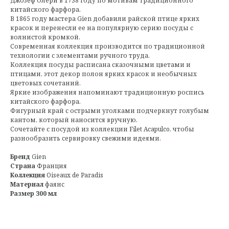
Джозеф Олери в 1738 году по мотивам традиционного
китайского фарфора.
В 1865 году мастера Gien добавили райской птице ярких
красок и перенесли ее на популярную серию посуды с
волнистой кромкой.
Современная коллекция производится по традиционной
технологии с элементами ручного труда.
Коллекция посуды расписана сказочными цветами и
птицами, этот декор полон ярких красок и необычных
цветовых сочетаний.
Яркие изображения напоминают традиционную роспись
китайского фарфора.
Фигурный край с острыми уголками подчеркнут голубым
кантом, который наносится вручную.
Сочетайте с посудой из коллекции Filet Acapulco, чтобы
разнообразить сервировку свежими идеями.
Бренд
Gien
Страна
Франция
Коллекция
Oiseaux de Paradis
Материал
фаянс
Размер 300 мл