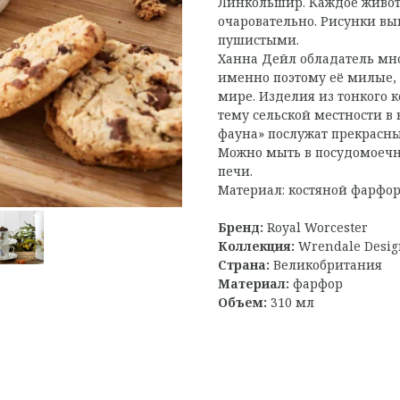
Линкольшир. Каждое живот
очаровательно. Рисунки в
пушистыми.
Ханна Дейл обладатель мн
именно поэтому её милые,
мире. Изделия из тонкого 
тему сельской местности в
фауна» послужат прекрасн
Можно мыть в посудомоечн
печи.
Материал: костяной фарфо
Бренд:
Royal Worcester
Коллекция:
Wrendale Desig
Страна:
Великобритания
Материал:
фарфор
Объем:
310 мл