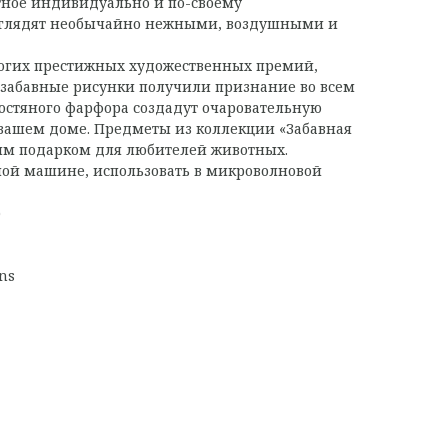
ное индивидуально и по-своему
ыглядят необычайно нежными, воздушными и
огих престижных художественных премий,
 забавные рисунки получили признание во всем
костяного фарфора создадут очаровательную
 вашем доме. Предметы из коллекции «Забавная
ым подарком для любителей животных.
ой машине, использовать в микроволновой
р
ns