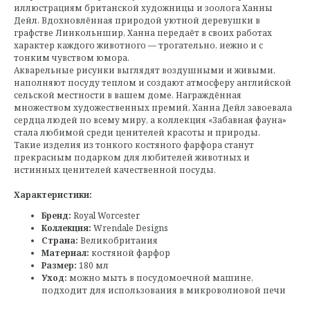
иллюстрациям британской художницы и зоолога Ханны
Дейл. Вдохновлённая природой уютной деревушки в
графстве Линкольншир, Ханна передаёт в своих работах
характер каждого животного — трогательно, нежно и с
тонким чувством юмора.
Акварельные рисунки выглядят воздушными и живыми,
наполняют посуду теплом и создают атмосферу английской
сельской местности в вашем доме. Награждённая
множеством художественных премий, Ханна Дейл завоевала
сердца людей по всему миру, а коллекция «Забавная фауна»
стала любимой среди ценителей красоты и природы.
Такие изделия из тонкого костяного фарфора станут
прекрасным подарком для любителей животных и
истинных ценителей качественной посуды.
Характеристики:
Бренд:
Royal Worcester
Коллекция:
Wrendale Designs
Страна:
Великобритания
Материал:
костяной фарфор
Размер:
180 мл
Уход:
можно мыть в посудомоечной машине,
подходит для использования в микроволновой печи