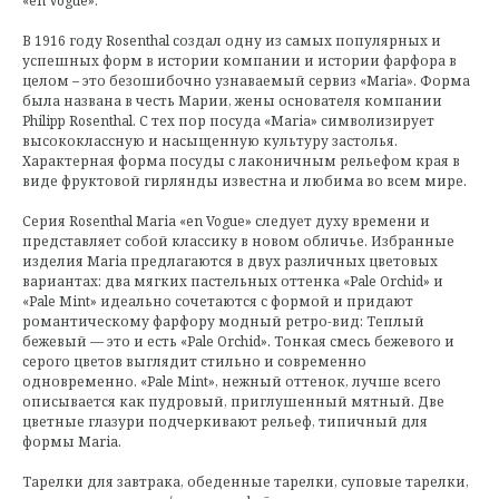
«en Vogue».
В 1916 году Rosenthal создал одну из самых популярных и
успешных форм в истории компании и истории фарфора в
целом – это безошибочно узнаваемый сервиз «Maria». Форма
была названа в честь Марии, жены основателя компании
Philipp Rosenthal. С тех пор посуда «Maria» символизирует
высококлассную и насыщенную культуру застолья.
Характерная форма посуды с лаконичным рельефом края в
виде фруктовой гирлянды известна и любима во всем мире.
Серия Rosenthal Maria «en Vogue» следует духу времени и
представляет собой классику в новом обличье. Избранные
изделия Maria предлагаются в двух различных цветовых
вариантах: два мягких пастельных оттенка «Pale Orchid» и
«Pale Mint» идеально сочетаются с формой и придают
романтическому фарфору модный ретро-вид: Теплый
бежевый — это и есть «Pale Orchid». Тонкая смесь бежевого и
серого цветов выглядит стильно и современно
одновременно. «Pale Mint», нежный оттенок, лучше всего
описывается как пудровый, приглушенный мятный. Две
цветные глазури подчеркивают рельеф, типичный для
формы Maria.
Тарелки для завтрака, обеденные тарелки, суповые тарелки,