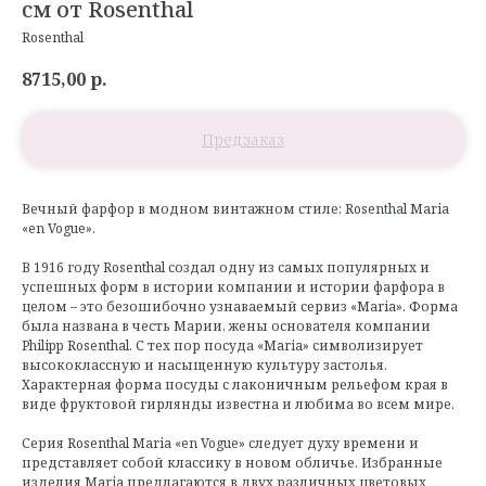
см от Rosenthal
Rosenthal
8715,00
р.
Вечный фарфор в модном винтажном стиле: Rosenthal Maria
«en Vogue».
В 1916 году Rosenthal создал одну из самых популярных и
успешных форм в истории компании и истории фарфора в
целом – это безошибочно узнаваемый сервиз «Maria». Форма
была названа в честь Марии, жены основателя компании
Philipp Rosenthal. С тех пор посуда «Maria» символизирует
высококлассную и насыщенную культуру застолья.
Характерная форма посуды с лаконичным рельефом края в
виде фруктовой гирлянды известна и любима во всем мире.
Серия Rosenthal Maria «en Vogue» следует духу времени и
представляет собой классику в новом обличье. Избранные
изделия Maria предлагаются в двух различных цветовых