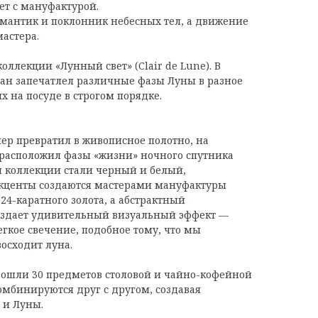
ет с мануфактурой.
мантик и поклонник небесных тел, а движение
астера.
оллекции «Лунный свет» (Clair de Lune). В
ан запечатлел различные фазы Луны в разное
х на посуде в строгом порядке.
ер превратил в живописное полотно, на
 расположил фазы «жизни» ночного спутника
 коллекции стали черный и белый,
кценты создаются мастерами мануфактуры
24-каратного золота, а абстрактный
оздает удивительный визуальный эффект —
егкое свечение, подобное тому, что мы
осходит луна.
 вошли 30 предметов столовой и чайно-кофейной
омбинируются друг с другом, создавая
 и Луны.