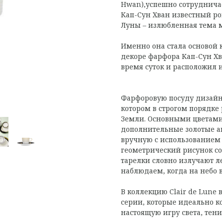
Hwan),успешно сотруднича
Кап-Сун Хван известный ро
Луны – излюбленная тема м
Именно она стала основой к
декоре фарфора Кап-Сун Хв
время суток и расположил и
Фарфоровую посуду дизайн
котором в строгом порядке
Земли. Основными цветами
дополнительные золотые а
вручную с использованием 
геометрический рисунок с
тарелки словно излучают л
наблюдаем, когда на небо в
В коллекцию Clair de Lune
серии, которые идеально к
настоящую игру света, тени