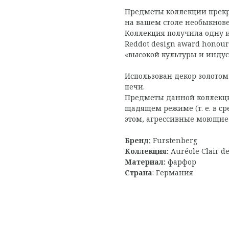
Предметы коллекции прекр
на вашем столе необыкнов
Коллекция получила одну и
Reddot design award honour
«высокой культуры и индус
Использован декор золотом
печи.
Предметы данной коллекц
щадящем режиме (т. е. в ср
этом, агрессивные моющие 
Бренд
; Furstenberg
Коллекция:
Auréole Clair d
Материал:
фарфор
Страна
: Германия