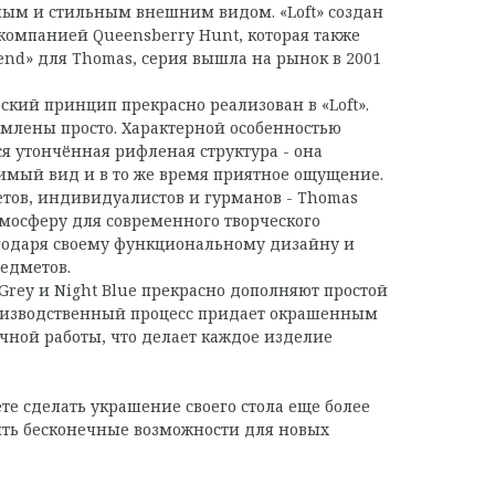
ным и стильным внешним видом. «Loft» создан
омпанией Queensberry Hunt, которая также
end» для Thomas, серия вышла на рынок в 2001
ерский принцип прекрасно реализован в «Loft».
лeны просто. Характерной особенностью
я утончённая рифленая структура - она ​​
имый вид и в то же время приятное ощущение.
тетов, индивидуалистов и гурманов - Thomas
тмосферу для современного творческого
агодаря своему функциональному дизайну и
едметов.
 Grey и Night Blue прекрасно дополняют простой
оизводственный процесс придает окрашенным
ной работы, что делает каждое изделие
ете сделать украшение своего стола еще более
ть бесконечные возможности для новых