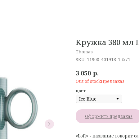
Кружка 380 мл L
Thomas
SKU:
11900-401918-15571
р.
3 050
Out of stock
цвет
Оформить предзаказ
«Loft» - название говорит с