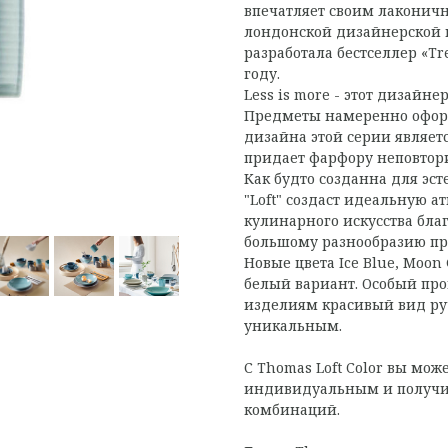
впечатляет своим лаконич
лондонской дизайнерской к
разработала бестселлер «Tr
году.
Less is more - этот дизайн
Предметы намеренно оформ
дизайна этой серии являетс
придает фарфору неповтор
Как будто созданна для эс
"Loft" создаст идеальную а
кулинарного искусства бл
большому разнообразию пр
Новые цвета Ice Blue, Moon
белый вариант. Особый пр
изделиям красивый вид руч
уникальным.
С Thomas Loft Color вы мож
индивидуальным и получи
комбинаций.