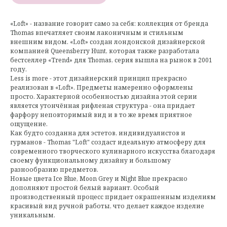
«Loft» - название говорит само за себя: коллекция от бренда
Thomas впечатляет своим лаконичным и стильным
внешним видом. «Loft» создан лондонской дизайнерской
компанией Queensberry Hunt, которая также разработала
бестселлер «Trend» для Thomas, серия вышла на рынок в 2001
году.
Less is more - этот дизайнерский принцип прекрасно
реализован в «Loft». Предметы намеренно оформлeны
просто. Характерной особенностью дизайна этой серии
является утончённая рифленая структура - она ​​придает
фарфору неповторимый вид и в то же время приятное
ощущение.
Как будто созданна для эстетов, индивидуалистов и
гурманов - Thomas "Loft" создаст идеальную атмосферу для
современного творческого кулинарного искусства благодаря
своему функциональному дизайну и большому
разнообразию предметов.
Новые цвета Ice Blue, Moon Grey и Night Blue прекрасно
дополняют простой белый вариант. Особый
производственный процесс придает окрашенным изделиям
красивый вид ручной работы, что делает каждое изделие
уникальным.