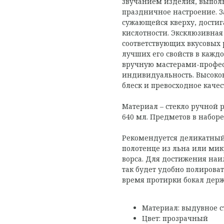
звучанием изделия, выполн
праздничное настроение. З
сужающейся кверху, достиг
кислотности. Эксклюзивная
соответствующих вкусовых 
лучших его свойств в кажд
вручную мастерами-профес
индивидуальность. Высоко
блеск и превосходное качес
Материал – стекло ручной р
640 мл. Предметов в наборе 
Рекомендуется деликатный 
полотенце из льна или мик
ворса. Для достижения наи
так будет удобно полирова
время протирки бокал держ
Материал: выдувное с
Цвет: прозрачный