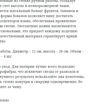
енные из стекла ручной работы, создадут
а счет высоты и полноразмерной чаши,
ается идеальный баланс фруктов, танинов и
 форма бокалов позволяет вину достигать
рецепторов языка, обеспечивая проявление
ом глотке. Элегантные ножки вытягиваются
сионалами, что придает каждому изделию
качественный материал гарантирует яркий
тво.
аботы. Диаметр – 11 см, высота – 28 см. Объем –
– 4 шт.
уход. Для натирки лучше всего подходит
рофибры, что исключит следы от разводов и
лучшего результата используйте два полотенца,
ть стекло изнутри и снаружи одновременно. Во
ите за чашу.
текло