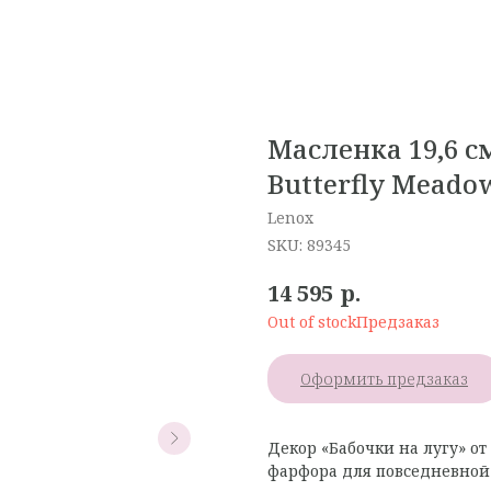
Масленка 19,6 с
Butterfly Meado
Lenox
SKU:
89345
р.
14 595
Out of stock
Оформить предзаказ
Декор «Бабочки на лугу» о
фарфора для повседневной