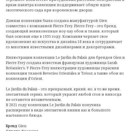
яркая палитра коллекции поддерживает общую идею
экзотического сада при королевском дворце.
Данная коллекция была создана мануфактурой Gien
совместно с компанией Pierre Frey. Pierre Frey – это бренд,
создающий великолепные ноу-хау обои и ткани, который
был основан еще в 1935 году. Компания черпает свое
вдохновение из искусства и дизайна 18 века и сотрудничает
со многими известными дизайнерами и декораторами.
Иллюстрации коллекции Le Jardin du Palais для брендов Gien и
Pierre Frey создала известная французкая художница Sarah
Bréassier’s. У Pierre Frey иллюстрации художницы украсили
коллекции тканей Reveries Orientales и Trésor, а также обои из
коллекции d'Orient.
Le Jardin du Palais – это прекрасный, яркий, но, в то же время,
элегантный сервиз, который украсит любой стол и никогда
не останется незамеченным.
В 2021 году коллекция Le Jardin du Palais получила
расширение в виде элегантной линии ваз и большого
настенного блюда.
Бренд
Gien