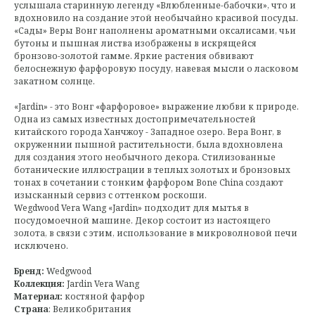
услышала старинную легенду «Влюбленные-бабочки», что и
вдохновило на создание этой необычайно красивой посуды.
«Сады» Веры Вонг наполнены ароматными оксалисами, чьи
бутоны и пышная листва изображены в искрящейся
бронзово-золотой гамме. Яркие растения обвивают
белоснежную фарфоровую посуду, навевая мысли о ласковом
закатном солнце.
«Jardin» - это Вонг «фарфоровое» выражение любви к природе.
Одна из самых известных достопримечательностей
китайского города Ханчжоу - Западное озеро. Вера Вонг, в
окруженнии пышной растительности, была вдохновлена
для создания этого необычного декора. Стилизованные
ботанические иллюстрации в теплых золотых и бронзовых
тонах в сочетании с тонким фарфором Bone China создают
изысканный сервиз с оттенком роскоши.
Wegdwood Vera Wang «Jardin» подходит для мытья в
посудомоечной машине. Декор состоит из настоящего
золота, в связи с этим, использование в микроволновой печи
исключено.
Бренд:
Wedgwood
Коллекция:
Jardin Vera Wang
Материал:
костяной фарфор
Страна
: Великобритания