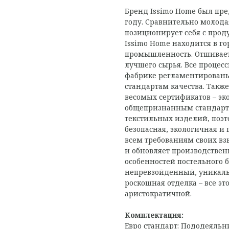
Бренд Issimo Home был пре
году. Сравнительно молода
позиционирует себя с прод
Issimo Home находится в го
промышленность. Отшивает
лучшего сырья. Все процес
фабрике регламентированы
стандартам качества. Такж
весомых сертификатов – эко
общепризнанным стандарто
текстильных изделий, поэт
безопасная, экологичная и 
всем требованиям своих вз
и обновляет производстве
особенностей постельного б
непревзойденный, уникаль
роскошная отделка – все э
аристократичной.
Комплектация:
Евро стандарт:
Пододеяльни