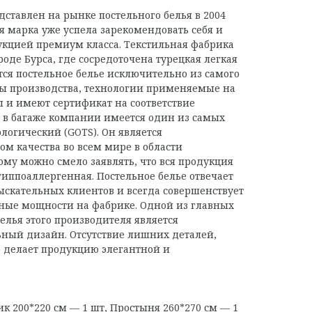
дставлен на рынке постельного белья в 2004
я марка уже успела зарекомендовать себя и
укцией премиум класса. Текстильная фабрика
роде Бурса, где сосредоточена турецкая легкая
ся постельное белье исключительно из самого
сы производства, технологии применяемые на
 и имеют сертификат на соответствие
е в багаже компании имеется один из самых
логический (GOTS). Он является
м качества во всем мире в области
ому можно смело заявлять, что вся продукция
гиппоаллергенная. Постельное белье отвечает
ыскательных клиентов и всегда совершенствует
нные мощности на фабрике. Одной из главных
елья этого производителя является
ный дизайн. Отсутствие лишних деталей,
то делает продукцию элегантной и
к 200*220 см — 1 шт, Простыня 260*270 см — 1