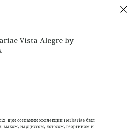
riae Vista Alegre by
x
oix, при создании коллекции Herbariae был
: маком, нарциссом, лотосом, георгином и