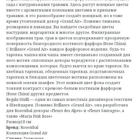
сада с натуральными травами. Здесь растут изящные цветы
вместе с ароматными полевыми цветами и пряными
травами, и это разнообразие создаёт изящный, но в тоже
время утонченный декор «Grand Air». Помимо тимьяна,
розмарина и лаванды, Вы найдете съедобные цветы
настурции, маргаритки и многое другое. Филигранные
изображения трав, трав и цветов подчеркивают прозрачную
поверхность благородного костяного фарфора (Bone China).
С Brillance «Grand Air» каждое фарфоровое изделие, будь-то
тарелка, чашка или чаша, имеет специально созданный для
него мотив: сплошные декоры чередуются с растительными
композициями, которые, будто вьются по краю тарелок. На
хлебных тарелках, обеденных тарелках, подстановочных
тарелках и блюдцах цветочные мотивы расположены на
нежной зелени шалфея. Этот нежный цвет фона создает
тонкий контраст с кремово-белым костяным фарфором
(Bone China) других предметов.
Regula Stüdli — один из самых известных дизайнеров текстиля
в Швейцарии. Помимо Brillance «Grand Air», она разработала
для Rosenthal декоры «Fleurs des Alpes» и «Fleurs Sauvages», а
также «Maria Pink Rose»
Размер18 см
Бренд:
Rosenthal
Коллекция:Grand Air
Страна:
Германия