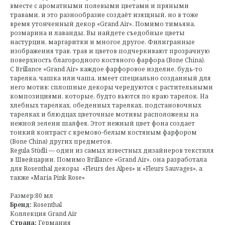
вместе с ароматными полевыми цветами и пряными
травами, и это разнообразие создаёт изящный, но в тоже
время утонченный декор «Grand Air». Помимо тимьяна,
розмарина и лаванды, Вы найдете съедобные цветы
настурции, маргаритки и многое другое. Филигранные
изображения трав, трав и цветов подчеркивают прозрачную
поверхность благородного костяного фарфора (Bone China).
С Brillance «Grand Air» каждое фарфоровое изделие, будь-то
тарелка, чашка или чаша, имеет специально созданный для
него мотив: сплошные декоры чередуются с растительными
композициями, которые, будто вьются по краю тарелок. На
хлебных тарелках, обеденных тарелках, подстановочных
тарелках и блюдцах цветочные мотивы расположены на
нежной зелени шалфея. Этот нежный цвет фона создает
тонкий контраст с кремово-белым костяным фарфором
(Bone China) других предметов.
Regula Stüdli — один из самых известных дизайнеров текстиля
в Швейцарии. Помимо Brillance «Grand Air», она разработала
для Rosenthal декоры «Fleurs des Alpes» и «Fleurs Sauvages», а
также «Maria Pink Rose»
Размер:80 мл
Бренд:
Rosenthal
Коллекция Grand Air
Страна:
Германия