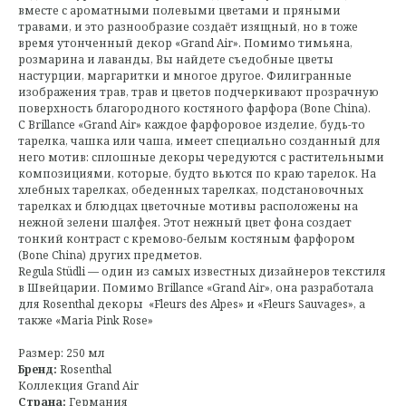
вместе с ароматными полевыми цветами и пряными
травами, и это разнообразие создаёт изящный, но в тоже
время утонченный декор «Grand Air». Помимо тимьяна,
розмарина и лаванды, Вы найдете съедобные цветы
настурции, маргаритки и многое другое. Филигранные
изображения трав, трав и цветов подчеркивают прозрачную
поверхность благородного костяного фарфора (Bone China).
С Brillance «Grand Air» каждое фарфоровое изделие, будь-то
тарелка, чашка или чаша, имеет специально созданный для
него мотив: сплошные декоры чередуются с растительными
композициями, которые, будто вьются по краю тарелок. На
хлебных тарелках, обеденных тарелках, подстановочных
тарелках и блюдцах цветочные мотивы расположены на
нежной зелени шалфея. Этот нежный цвет фона создает
тонкий контраст с кремово-белым костяным фарфором
(Bone China) других предметов.
Regula Stüdli — один из самых известных дизайнеров текстиля
в Швейцарии. Помимо Brillance «Grand Air», она разработала
для Rosenthal декоры «Fleurs des Alpes» и «Fleurs Sauvages», а
также «Maria Pink Rose»
Размер: 250 мл
Бренд:
Rosenthal
Коллекция Grand Air
Страна:
Германия