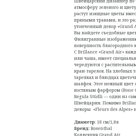
Швейцарский дизайнер по т
атмосферу зеленого и цвет
растут изящные цветы вме
пряными травами, и это ра
утонченный декор «Grand A
Вы найдете съедобные цвет
Филигранные изображения 
поверхность благородного к
С Brillance «Grand Air» ка
или чаша, имеет специаль
чередуются с растительным
краю тарелок. На хлебных 
тарелках и блюдцах цвето
шалфея. Этот нежный цвет 
костяным фарфором (Bone C
Regula Stüdli — один из с
Швейцарии. Помимо Brillanc
декоры «Fleurs des Alpes» и
Диаметр
: 18 см/1,8л
Бренд:
Rosenthal
Коллекция Grand Air