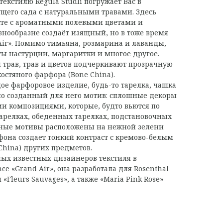
екстилю Regula Stüdli погружает Вас в
ущего сада с натуральными травами. Здесь
сте с ароматными полевыми цветами и
знообразие создаёт изящный, но в тоже время
ir». Помимо тимьяна, розмарина и лаванды,
ы настурции, маргаритки и многое другое.
трав, трав и цветов подчеркивают прозрачную
остяного фарфора (Bone China).
ждое фарфоровое изделие, будь-то тарелка, чашка
но созданный для него мотив: сплошные декоры
и композициями, которые, будто вьются по
тарелках, обеденных тарелках, подстановочных
чные мотивы расположены на нежной зелени
фона создает тонкий контраст с кремово-белым
hina) других предметов.
амых известных дизайнеров текстиля в
e «Grand Air», она разработала для Rosenthal
 «Fleurs Sauvages», а также «Maria Pink Rose»