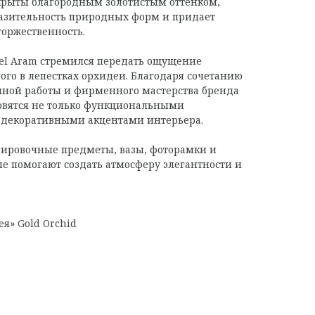
рыты благородным золотистым оттенком,
азительность природных форм и придает
оржественность.
ael Aram стремился передать ощущение
ого в лепестках орхидеи. Благодаря сочетанию
чной работы и фирменного мастерства бренда
новятся не только функциональными
и декоративными акцентами интерьера.
вировочные предметы, вазы, фоторамки и
е помогают создать атмосферу элегантности и
я» Gold Orchid