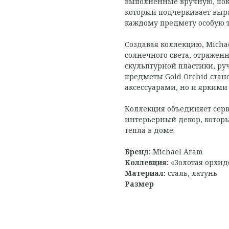
выполненные вручную, пок
который подчеркивает выр
каждому предмету особую т
Создавая коллекцию, Mich
солнечного света, отраженн
скульптурной пластики, ру
предметы Gold Orchid ста
аксессуарами, но и ярким
Коллекция объединяет сер
интерьерный декор, которы
тепла в доме.
Бренд:
Michael Aram
Коллекция:
«Золотая орхиде
Материал:
сталь, латунь
Размер