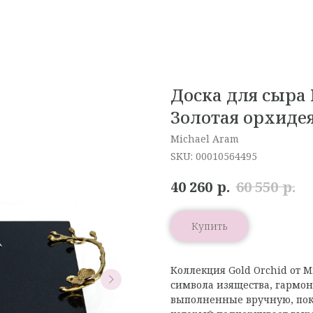
Доска для сыра 
Золотая орхиде
Michael Aram
SKU:
00010564495
р.
р.
40 260
60 550
Купить
Коллекция Gold Orchid от 
символа изящества, гармон
выполненные вручную, пок