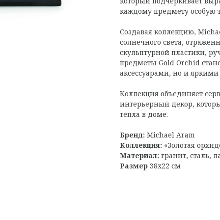
который подчеркивает выр
каждому предмету особую т
Создавая коллекцию, Mich
солнечного света, отраженн
скульптурной пластики, ру
предметы Gold Orchid ста
аксессуарами, но и ярким
Коллекция объединяет сер
интерьерный декор, которы
тепла в доме.
Бренд:
Michael Aram
Коллекция:
«Золотая орхид
Материал:
гранит, сталь, л
Размер
38х22 см