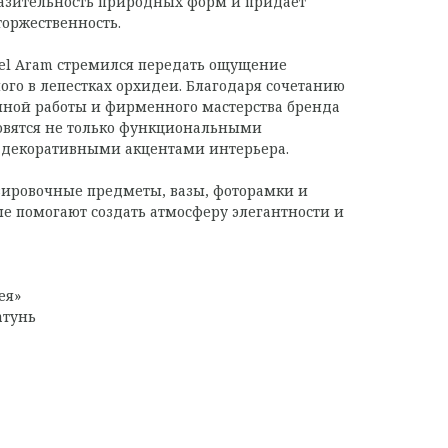
азительность природных форм и придает
оржественность.
ael Aram стремился передать ощущение
ого в лепестках орхидеи. Благодаря сочетанию
чной работы и фирменного мастерства бренда
новятся не только функциональными
и декоративными акцентами интерьера.
вировочные предметы, вазы, фоторамки и
е помогают создать атмосферу элегантности и
ея»
атунь