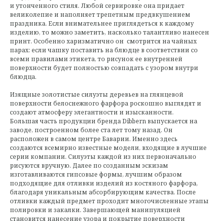
и утонченного стиля. Любой сервировке она придает
великолепие и наполняет трепетным предвкушением
праздника. Если внимательнее приглядеться к каждому
изделию, то можно заметить, насколько талантливо нанесен
принт. Особенно харизматично он смотрится на чайных
парах: если чашку поставить на блюдце в соответствии со
всеми правилами этикета, то рисунок ее внутренней
поверхности будет полностью совпадать с узором внутри
блюдца.
Изящные золотистые силуэты деревьев на глянцевой
поверхности белоснежного фарфора роскошно выглядят и
создают атмосферу элегантности и изысканности.
Большая часть продукции бренда Dibbern выпускается на
заводе, построенном более ста лет тому назад. Он
расположен в самом центре Баварии. Именно здесь
создаются всемирно известные модели, входящие в лучшие
серии компании. Силуэты каждой из них первоначально
рисуются вручную. Далее по созданным эскизам
изготавливаются гипсовые формы, лучшим образом
подходящие для отливки изделий из костяного фарфора,
благодаря уникальным абсорбирующим качества. После
отливки каждый предмет проходит многочисленные этапы
полировки и закалки. Завершающей манипуляцией
становится нанесение узора и покрытие поверхности