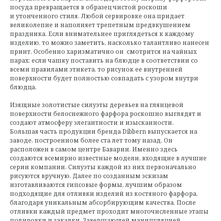
посуда превращается в образец чистой роскоши
и утонченного стиля. Любой сервировке она придает
великолепие и наполняет трепетным предвкушением
праздника. Если внимательнее приглядеться к каждому
изделию, то можно заметить, насколько талантливо нанесен
принт. Особенно харизматично он смотрится на чайных
парах: если чашку поставить на блюдце в соответствии со
всеми правилами этикета, то рисунок ее внутренней
поверхности будет полностью совпадать с узором внутри
блюдца.
Изящные золотистые силуэты деревьев на глянцевой
поверхности белоснежного фарфора роскошно выглядят и
создают атмосферу элегантности и изысканности.
Большая часть продукции бренда Dibbern выпускается на
заводе, построенном более ста лет тому назад. Он
расположен в самом центре Баварии. Именно здесь
создаются всемирно известные модели, входящие в лучшие
серии компании. Силуэты каждой из них первоначально
рисуются вручную. Далее по созданным эскизам
изготавливаются гипсовые формы, лучшим образом
подходящие для отливки изделий из костяного фарфора,
благодаря уникальным абсорбирующим качества. После
отливки каждый предмет проходит многочисленные этапы
полировки и закалки. Завершающей манипуляцией