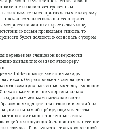
стой роскоши и утонченного стиля. Любой
еликолепие и наполняет трепетным
 Если внимательнее приглядеться к каждому
ь, насколько талантливо нанесен принт.
смотрится на чайных парах: если чашку
ветствии со всеми правилами этикета, то
ерхности будет полностью совпадать с узором
ты деревьев на глянцевой поверхности
кошно выглядят и создают атмосферу
ти.
ренда Dibbern выпускается на заводе,
тому назад. Он расположен в самом центре
здаются всемирно известные модели, входящие
 Силуэты каждой из них первоначально
о созданным эскизам изготавливаются
бразом подходящие для отливки изделий из
даря уникальным абсорбирующим качества.
дмет проходит многочисленные этапы
ершающей манипуляцией становится нанесение
ти глазурью. В результате столь кропотливой