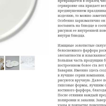
превращается в образец чи
сервировке она придает в
предвкушением праздника.
изделию, то можно заметит
Особенно харизматично он 
поставить на блюдце в соот
рисунок ее внутренней пов
внутри блюдца.
Изящные золотистые силуэ
белоснежного фарфора рос
элегантности и изысканнос
Большая часть продукции б
построенном более ста лет 
Баварии. Именно здесь со
в лучшие серии компании.
рисуются вручную. Далее п
гипсовые формы, лучшим о
костяного фарфора, благо
После отливки каждый пре
полировки и закалки. Зав
узора и покрытие поверхнос