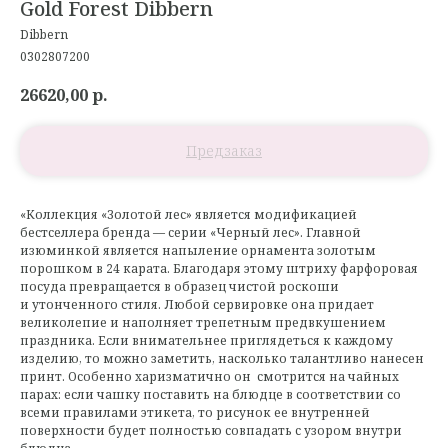
Gold Forest Dibbern
Dibbern
0302807200
26620,00
р.
«Коллекция «Золотой лес» является модификацией
бестселлера бренда — серии «Черный лес». Главной
изюминкой является напыление орнамента золотым
порошком в 24 карата. Благодаря этому штриху фарфоровая
посуда превращается в образец чистой роскоши
и утонченного стиля. Любой сервировке она придает
великолепие и наполняет трепетным предвкушением
праздника. Если внимательнее приглядеться к каждому
изделию, то можно заметить, насколько талантливо нанесен
принт. Особенно харизматично он смотрится на чайных
парах: если чашку поставить на блюдце в соответствии со
всеми правилами этикета, то рисунок ее внутренней
поверхности будет полностью совпадать с узором внутри