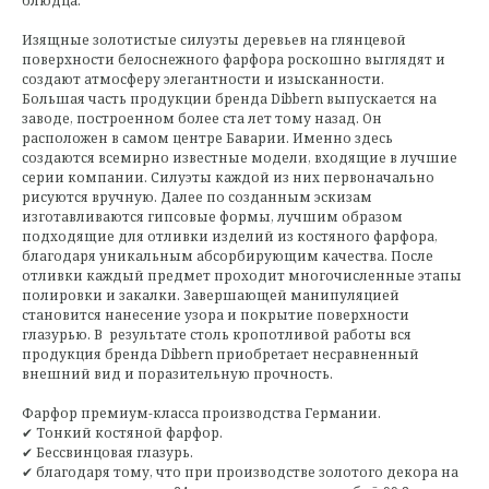
блюдца.
Изящные золотистые силуэты деревьев на глянцевой
поверхности белоснежного фарфора роскошно выглядят и
создают атмосферу элегантности и изысканности.
Большая часть продукции бренда Dibbern выпускается на
заводе, построенном более ста лет тому назад. Он
расположен в самом центре Баварии. Именно здесь
создаются всемирно известные модели, входящие в лучшие
серии компании. Силуэты каждой из них первоначально
рисуются вручную. Далее по созданным эскизам
изготавливаются гипсовые формы, лучшим образом
подходящие для отливки изделий из костяного фарфора,
благодаря уникальным абсорбирующим качества. После
отливки каждый предмет проходит многочисленные этапы
полировки и закалки. Завершающей манипуляцией
становится нанесение узора и покрытие поверхности
глазурью. В результате столь кропотливой работы вся
продукция бренда Dibbern приобретает несравненный
внешний вид и поразительную прочность.
Фарфор премиум-класса производства Германии.
✔ Тонкий костяной фарфор.
✔ Бессвинцовая глазурь.
✔ благодаря тому, что при производстве золотого декора на