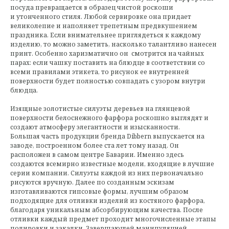
посуда превращается в образец чистой роскоши
и утонченного стиля. Любой сервировке она придает
великолепие и наполняет трепетным предвкушением
праздника. Если внимательнее приглядеться к каждому
изделию, то можно заметить, насколько талантливо нанесен
принт. Особенно харизматично он смотрится на чайных
парах: если чашку поставить на блюдце в соответствии со
всеми правилами этикета, то рисунок ее внутренней
поверхности будет полностью совпадать с узором внутри
блюдца.
Изящные золотистые силуэты деревьев на глянцевой
поверхности белоснежного фарфора роскошно выглядят и
создают атмосферу элегантности и изысканности.
Большая часть продукции бренда Dibbern выпускается на
заводе, построенном более ста лет тому назад. Он
расположен в самом центре Баварии. Именно здесь
создаются всемирно известные модели, входящие в лучшие
серии компании. Силуэты каждой из них первоначально
рисуются вручную. Далее по созданным эскизам
изготавливаются гипсовые формы, лучшим образом
подходящие для отливки изделий из костяного фарфора,
благодаря уникальным абсорбирующим качества. После
отливки каждый предмет проходит многочисленные этапы
полировки и закалки. Завершающей манипуляцией