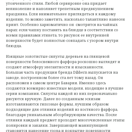
утонченного стиля. Любой сервировке она придает
великолепие и наполняет трепетным предвкушением
праздника. Если внимательнее приглядеться к каждому
изделию, то можно заметить, насколько талантливо нанесен
принт. Особенно харизматично он смотрится на чайных
парах: если чашку поставить на блюдце в соответствии со
всеми правилами этикета, то рисунок ее внутренней
поверхности будет полностью совпадать с узором внутри
блюдца.
Изящные золотистые силуэты деревьев на глянцевой
поверхности белоснежного фарфора роскошно выглядят и
создают атмосферу элегантности и изысканности.
Большая часть продукции бренда Dibbern выпускается на
заводе, построенном более ста лет тому назад. Он
расположен в самом центре Баварии. Именно здесь
создаются всемирно известные модели, входящие в лучшие
серии компании. Силуэты каждой из них первоначально
рисуются вручную. Далее по созданным эскизам
изготавливаются гипсовые формы, лучшим образом
подходящие для отливки изделий из костяного фарфора,
благодаря уникальным абсорбирующим качества. После
отливки каждый предмет проходит многочисленные этапы
полировки и закалки. Завершающей манипуляцией
становится нанесение узора и покрытие поверхности