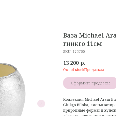
Ваза Michael Ar
гинкго 11см
SKU:
175760
р.
13 200
Out of stock
Оформить предзаказ
Коллекция Michael Aram Bu
Ginkgo Biloba, листья кот
природные формы и художе
лёгкость, движение и поэт