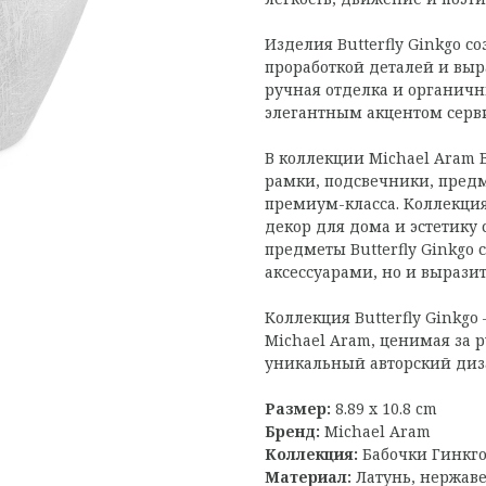
Изделия Butterfly Ginkgo с
проработкой деталей и вы
ручная отделка и органич
элегантным акцентом серви
В коллекции Michael Aram B
рамки, подсвечники, предм
премиум-класса. Коллекция
декор для дома и эстетику
предметы Butterfly Ginkgo
аксессуарами, но и вырази
Коллекция Butterfly Ginkg
Michael Aram, ценимая за 
уникальный авторский диз
Размер:
8.89 x 10.8 cm
Бренд:
Michael Aram
Коллекция:
Бабочки Гинкг
Материал:
Латунь, нержав