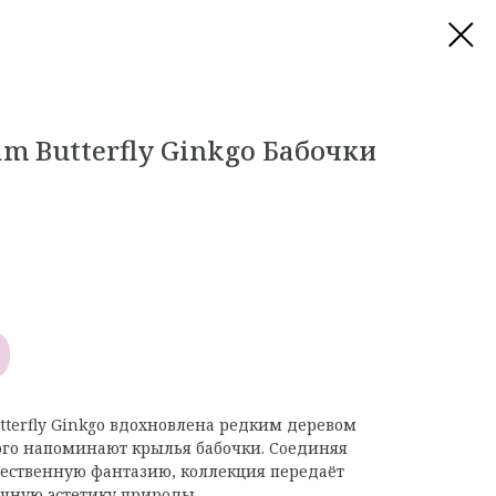
am Butterfly Ginkgo Бабочки
tterfly Ginkgo вдохновлена редким деревом
орого напоминают крылья бабочки. Соединяя
ственную фантазию, коллекция передаёт
ичную эстетику природы.