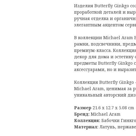
Изделия Butterfly Ginkgo с
проработкой деталей и вы
ручная отделка и органич
элегантным акцентом серви
В коллекции Michael Aram B
рамки, подсвечники, предм
премиум-класса. Коллекция
декор для дома и эстетику
предметы Butterfly Ginkgo
аксессуарами, но и вырази
Коллекция Butterfly Ginkg
Michael Aram, ценимая за 
уникальный авторский диз
Размер
21.6 x 12.7 x 5.08 cm
Бренд:
Michael Aram
Коллекция:
Бабочки Гинкго 
Материал:
Латунь, нержав