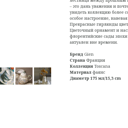
лестница между прошлым и
– это дань уважения и поч
увидеть коллекцию более с
особое настроение, навевая
Прекрасные гирлянды цвето
Цветочный орнамент и на
флорентийские сады эпохи
актуален вне времени.
Бренд
Gien
Страна
Франция
Коллекция
Toscana
Материал
фаянс
Диаметр 175 мл/15,3 cm