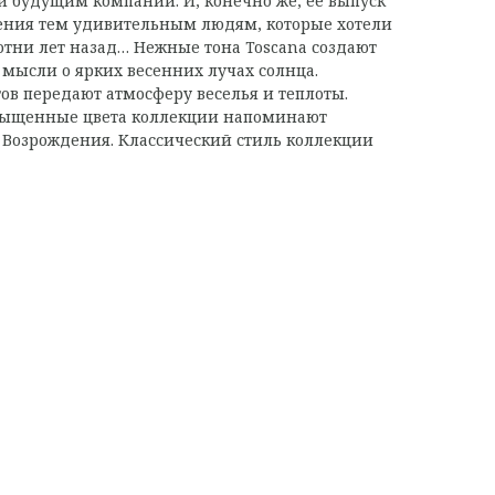
 будущим компании. И, конечно же, ее выпуск
тения тем удивительным людям, которые хотели
отни лет назад… Нежные тона Toscana создают
 мысли о ярких весенних лучах солнца.
в передают атмосферу веселья и теплоты.
сыщенные цвета коллекции напоминают
 Возрождения. Классический стиль коллекции