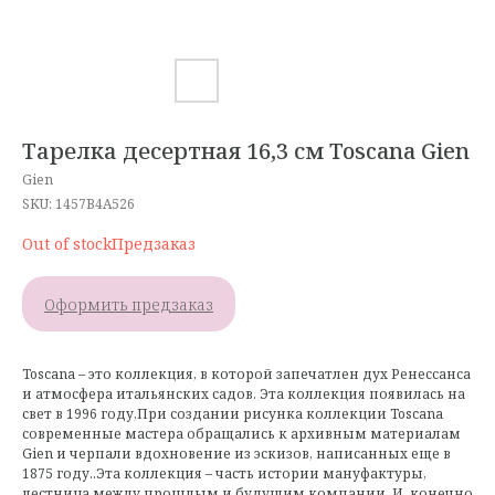
Тарелка десертная 16,3 см Toscana Gien
Gien
SKU:
1457B4A526
Out of stock
Оформить предзаказ
Toscana – это коллекция, в которой запечатлен дух Ренессанса
и атмосфера итальянских садов. Эта коллекция появилась на
свет в 1996 году,При создании рисунка коллекции Toscana
современные мастера обращались к архивным материалам
Gien и черпали вдохновение из эскизов, написанных еще в
1875 году..Эта коллекция – часть истории мануфактуры,
лестница между прошлым и будущим компании. И, конечно